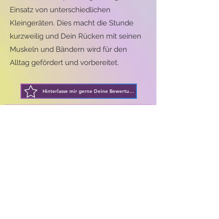
Einsatz von unterschiedlichen
Kleingeräten. Dies macht die Stunde
kurzweilig und Dein Rücken mit seinen
Muskeln und Bändern wird für den
Alltag gefördert und vorbereitet.
Hinterlasse mir gerne Deine Bewertung!
Larissa Hense I LaPilates I
kontakt@lapilates.de
I Ingolstadt
copyright © 2021 by Larissa Hense I LaPilates
Impressum
I
Datenschutz
Eine internationale
Qualifikation in der
Pilates-Welt!