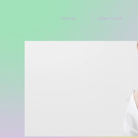
Home
Über mich