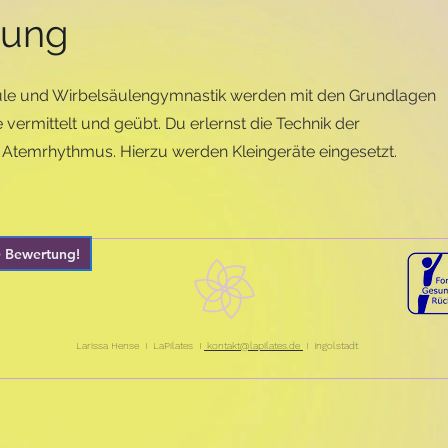
bung
le und Wirbelsäulengymnastik werden mit den Grundlagen
 vermittelt und geübt. Du erlernst die Technik der
Atemrhythmus. Hierzu werden Kleingeräte eingesetzt.
e Bewertung!
Larissa Hense I LaPilates I
kontakt@lapilates.de
I Ingolstadt